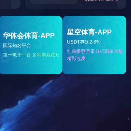
么值得关注的地方？
，犯罪分子和恐怖分子也使用最新技能出产新的武器、爆炸物
。安检门在整个安全查看过程中起着非常重要的效果。
了解详情
探测安检门合适？
检设备之一，被广泛应用。买一个金属探测安检门合适多少钱？
了解详情
400-
168-
6661
检门后还要站安检台吗？
扫
但在一些安检处，通过x光机和安检门检查后，他们不得不站在桌