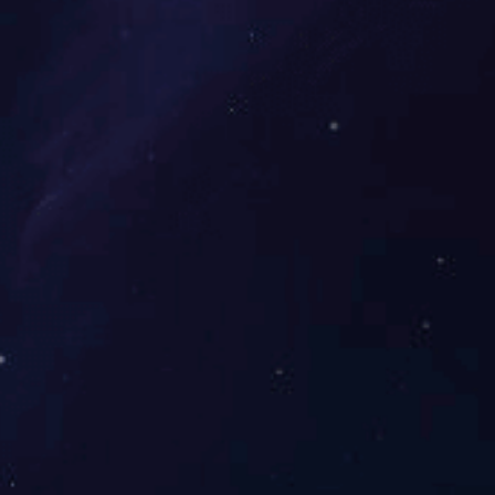
购买合适你公司的快递安检机呢
51
52
53
54
55
56
57
58
59
70
»
话：
电子邮箱：
9-4455
zhuyong@hcanjian.com