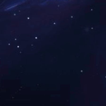
«
50
68
69
服务热线：
联系电
0755-89399993
186-889