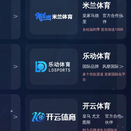
独过x光安检机？
脑都是必不可少的，所以今日谁计划回家，我能够带着联想笔记
机制造商的小职工知道国际航班更严峻。一般来说，有些x光机不
的笔记本。这儿x光机制造商的小职工将介绍机场安检的注意事
了解详情