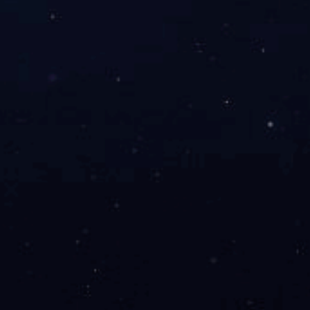
微信扫码 关注我们
微信扫码 关注我们