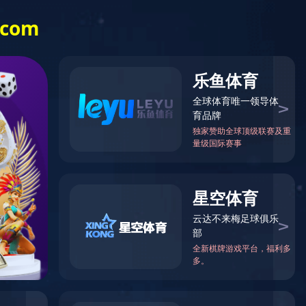
丨
中文版
ENGLISH
18688994455
：
关注微信公众号
云手机官方版登录入口-开云(中国)