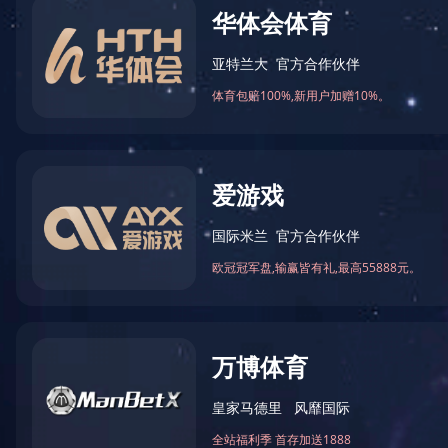
热搜关键词：
微震生命探测仪
毫米波人体安检仪
智能管控系统
>
您的位置：
主页
新闻动态
和创资讯中心
公司新闻
+
行业新闻
+