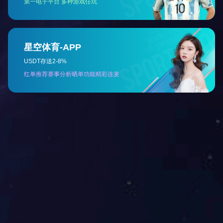
0755-89399993
服务热线：
186-8899-4455
联系电话：
zhuyong@hcanjian.com
电子邮箱：
公司地址：
深圳市龙岗区横岗街道大运AI小镇A04栋5楼