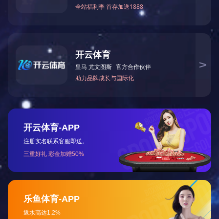
体。同时，X光安检机的操作人员也需要接受专业培
训，了解设备的安全操作规程，确保在使用过程中不
会对人员造成辐射伤害。
然而，尽管X光安检机的辐射水平较低，我们仍然需
要注意在使用过程中的安全。例如，在安检过程中应
该保持一定距离，避免长时间接触设备；对于孕妇、
儿童等敏感人群，也应该特别注意保护，避免不必要
的辐射暴露。
400-
168-
6661
扫
186889
一
扫