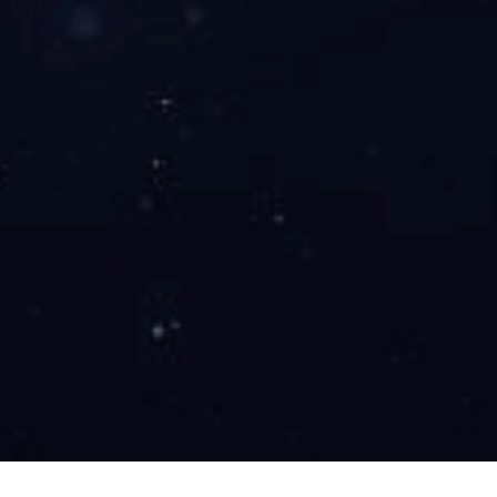
关
注
微
信
公
众
号
热品推荐