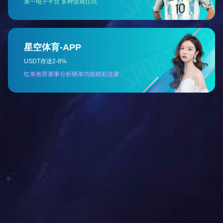
6、检查结果自动存储，随时查阅；
7、采用 Windows 7 操作系统软件，系统运行稳定；
8、检查结果可备份至 U 盘等介质，便于长期保存；
9、设备运行及检测情况信息及数据可与监控指挥中心联
网；