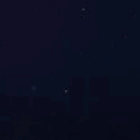
应用场景与对象
400-
168-
6661
扫
186889
一
扫