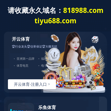
首页
>
您的位置：
主页
微震生命探测仪
和创产品中心
微震生命探测仪