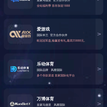
和创HC-MDS-X1微震生命探测仪（无线），是开云手机官方
版登录入口-开云(中国) 研发的一款无线式微震生命探测仪，
这款微震生命探测仪，摆脱了传感器线缆的束缚，可以做到更
便捷的检测来往车辆。
服务热线：
400-168-6661
立即咨询